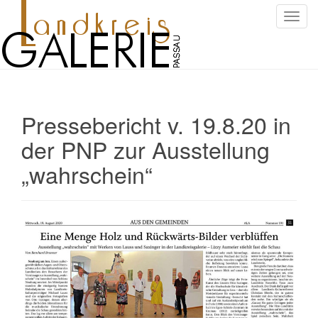
S
c
h
a
l
t
Pressebericht v. 19.8.20 in
e
N
der PNP zur Ausstellung
a
„wahrschein“
v
i
g
a
t
i
o
n