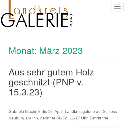
S
c
h
a
l
t
Monat:
März 2023
e
N
a
v
Aus sehr gutem Holz
i
geschnitzt (PNP v.
g
a
15.3.23)
t
i
o
Gabriele Blachnik Bis 16. April, Landkreisgalerie auf Schloss
n
Neuburg am Inn, geöffnet Di.-So. 11-17 Uhr, Eintritt frei