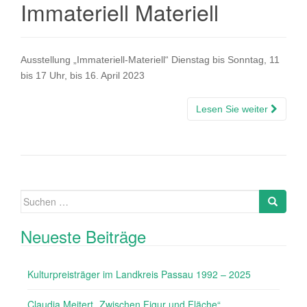
Immateriell Materiell
Ausstellung „Immateriell-Materiell“ Dienstag bis Sonntag, 11
bis 17 Uhr, bis 16. April 2023
Lesen Sie weiter
Suche
Search
nach:
Neueste Beiträge
Kulturpreisträger im Landkreis Passau 1992 – 2025
Claudia Meitert „Zwischen Figur und Fläche“