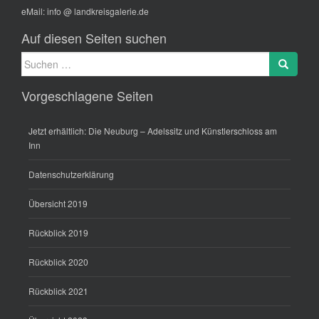
eMail:
info @ landkreisgalerie.de
Auf diesen Seiten suchen
Suche
Search
nach:
Vorgeschlagene Seiten
Jetzt erhältlich: Die Neuburg – Adelssitz und Künstlerschloss am
Inn
Datenschutzerklärung
Übersicht 2019
Rückblick 2019
Rückblick 2020
Rückblick 2021