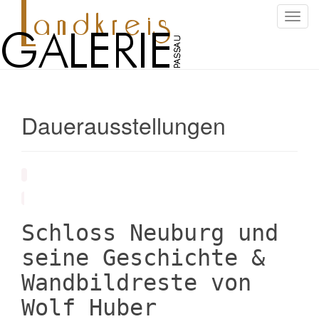
S
c
h
a
l
t
Dauerausstellungen
e
N
a
v
i
g
a
Schloss Neuburg und
t
i
seine Geschichte &
o
Wandbildreste von
n
Wolf Huber