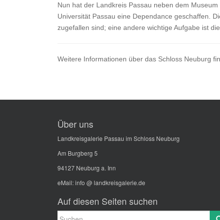
Nun hat der Landkreis Passau neben dem Museum Klo
Universität Passau eine Dependance geschaffen. Die
zugefallen sind; eine andere wichtige Aufgabe ist di
Weitere Informationen über das Schloss Neuburg fin
Über uns
Landkreisgalerie Passau im Schloss Neuburg
Am Burgberg 5
94127 Neuburg a. Inn
eMail:
info @ landkreisgalerie.de
Auf diesen Seiten suchen
Suche
Search