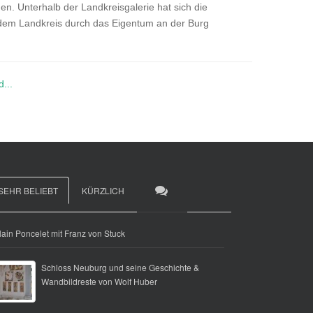
. Unterhalb der Landkreisgalerie hat sich die
e dem Landkreis durch das Eigentum an der Burg
...
SEHR BELIEBT
KÜRZLICH
lain Poncelet mit Franz von Stuck
Schloss Neuburg und seine Geschichte &
Wandbildreste von Wolf Huber