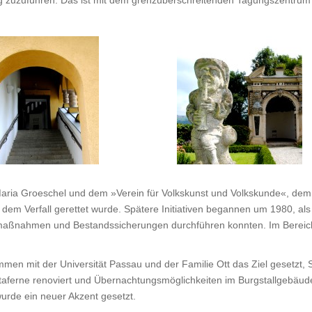
ng zuzuführen. Das ist mit dem grenzüberschreitenden Tagungszentru
Maria Groeschel und dem »Verein für Volkskunst und Volkskunde«, dem j
em Verfall gerettet wurde. Spätere Initiativen begannen um 1980, al
umaßnahmen und Bestandssicherungen durchführen konnten. Im Bereich 
mmen mit der Universität Passau und der Familie Ott das Ziel gesetz
taferne renoviert und Übernachtungsmöglichkeiten im Burgstallgebäud
wurde ein neuer Akzent gesetzt.