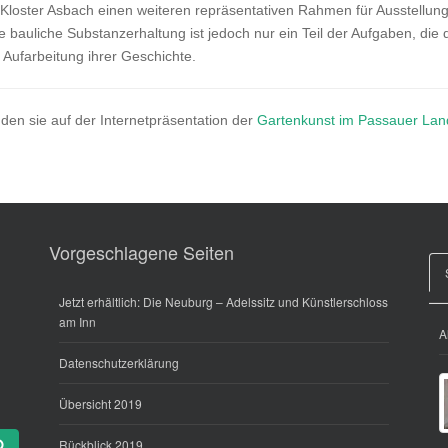
ster Asbach einen weiteren repräsentativen Rahmen für Ausstellungen
 bauliche Substanzerhaltung ist jedoch nur ein Teil der Aufgaben, di
e Aufarbeitung ihrer Geschichte.
den sie auf der Internetpräsentation der
Gartenkunst im Passauer Land
Vorgeschlagene Seiten
Jetzt erhältlich: Die Neuburg – Adelssitz und Künstlerschloss
am Inn
A
Datenschutzerklärung
Übersicht 2019
Rückblick 2019