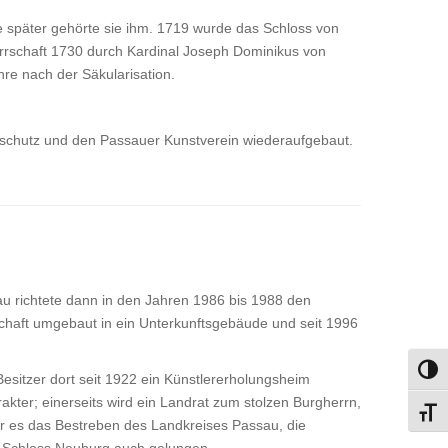
e später gehörte sie ihm. 1719 wurde das Schloss von
rrschaft 1730 durch Kardinal Joseph Dominikus von
hre nach der Säkularisation.
tschutz und den Passauer Kunstverein wiederaufgebaut.
au richtete dann in den Jahren 1986 bis 1988 den
chaft umgebaut in ein Unterkunftsgebäude und seit 1996
Umsch
esitzer dort seit 1922 ein Künstlererholungsheim
ter; einerseits wird ein Landrat zum stolzen Burgherrn,
Schri
ar es das Bestreben des Landkreises Passau, die