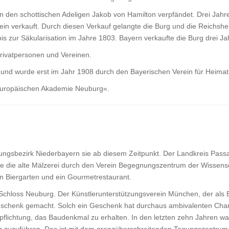
n den schottischen Adeligen Jakob von Hamilton verpfändet. Drei Jahr
in verkauft. Durch diesen Verkauf gelangte die Burg und die Reichshe
is zur Säkularisation im Jahre 1803. Bayern verkaufte die Burg drei Ja
rivatpersonen und Vereinen.
und wurde erst im Jahr 1908 durch den Bayerischen Verein für Heima
»Europäischen Akademie Neuburg«.
rungsbezirk Niederbayern sie ab diesem Zeitpunkt. Der Landkreis Pass
rde die alte Mälzerei durch den Verein Begegnungszentrum der Wissens
in Biergarten und ein Gourmetrestaurant.
Schloss Neuburg. Der Künstlerunterstützungsverein München, der als B
schenk gemacht. Solch ein Geschenk hat durchaus ambivalenten Charak
pflichtung, das Baudenkmal zu erhalten. In den letzten zehn Jahren w