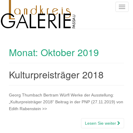
S
c
h
a
l
t
Monat:
Oktober 2019
e
N
a
v
Kulturpreisträger 2018
i
g
a
Georg Thumbach Bertram Würfl Werke der Ausstellung:
t
„Kulturpreisträger 2018“ Beitrag in der PNP (27.11.2019) von
i
Edith Rabenstein >>
o
n
Lesen Sie weiter