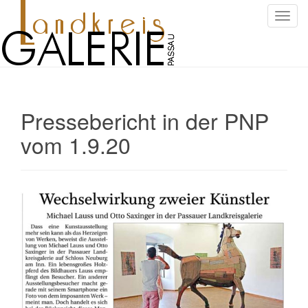
S
c
h
a
l
t
Pressebericht in der PNP
e
N
vom 1.9.20
a
v
i
g
a
t
i
o
n