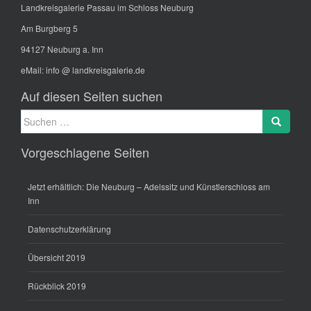
Landkreisgalerie Passau im Schloss Neuburg
Am Burgberg 5
94127 Neuburg a. Inn
eMail:
info @ landkreisgalerie.de
Auf diesen Seiten suchen
Suche
Search
nach:
Vorgeschlagene Seiten
Jetzt erhältlich: Die Neuburg – Adelssitz und Künstlerschloss am
Inn
Datenschutzerklärung
Übersicht 2019
Rückblick 2019