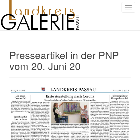
S
c
h
a
l
t
Presseartikel in der PNP
e
N
vom 20. Juni 20
a
v
i
g
a
t
i
o
n