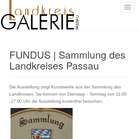
S
c
h
a
l
t
FUNDUS | Sammlung des
e
N
Landkreises Passau
a
v
i
g
Die Ausstellung zeigt Kunstwerke aus der Sammlung des
a
Landkreises. Sie können von Dienstag – Sonntag von 11:00
t
-17:00 Uhr die Ausstellung kostenfrei besuchen.
i
o
n