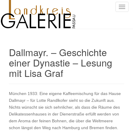
S
c
h
a
l
t
Dallmayr. – Geschichte
e
N
einer Dynastie – Lesung
a
mit Lisa Graf
v
i
g
a
München 1933: Eine eigene Kaffeemischung für das Hause
t
Dallmayr – für Lotte Randlkofer sieht so die Zukunft aus.
i
Nichts wünscht sie sich sehnlicher, als dass die Räume des
o
Delikatessenhauses in der Dienerstraße erfüllt werden von
n
dem Aroma der feinen Bohnen, die über die Weltmeere
schon längst den Weg nach Hamburg und Bremen finden.