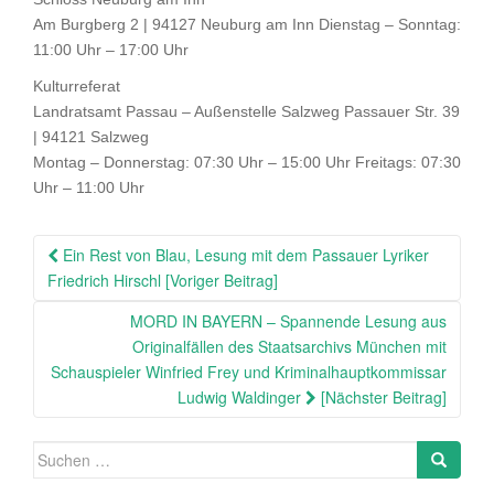
Am Burgberg 2 | 94127 Neuburg am Inn Dienstag – Sonntag:
11:00 Uhr – 17:00 Uhr
Kulturreferat
Landratsamt Passau – Außenstelle Salzweg Passauer Str. 39
| 94121 Salzweg
Montag – Donnerstag: 07:30 Uhr – 15:00 Uhr Freitags: 07:30
Uhr – 11:00 Uhr
Beitragsnavigation
Ein Rest von Blau, Lesung mit dem Passauer Lyriker
Friedrich Hirschl [Voriger Beitrag]
MORD IN BAYERN – Spannende Lesung aus
Originalfällen des Staatsarchivs München mit
Schauspieler Winfried Frey und Kriminalhauptkommissar
Ludwig Waldinger
[Nächster Beitrag]
Suche
Search
nach: