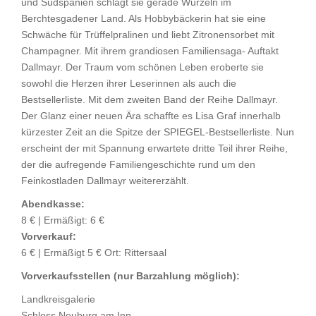
und Südspanien schlägt sie gerade Wurzeln im
Berchtesgadener Land. Als Hobbybäckerin hat sie eine
Schwäche für Trüffelpralinen und liebt Zitronensorbet mit
Champagner. Mit ihrem grandiosen Familiensaga- Auftakt
Dallmayr. Der Traum vom schönen Leben eroberte sie
sowohl die Herzen ihrer Leserinnen als auch die
Bestsellerliste. Mit dem zweiten Band der Reihe Dallmayr.
Der Glanz einer neuen Ära schaffte es Lisa Graf innerhalb
kürzester Zeit an die Spitze der SPIEGEL-Bestsellerliste. Nun
erscheint der mit Spannung erwartete dritte Teil ihrer Reihe,
der die aufregende Familiengeschichte rund um den
Feinkostladen Dallmayr weitererzählt.
Abendkasse:
8 € | Ermäßigt: 6 €
Vorverkauf:
6 € | Ermäßigt 5 € Ort: Rittersaal
Vorverkaufsstellen (nur Barzahlung möglich):
Landkreisgalerie
Schloss Neuburg am Inn