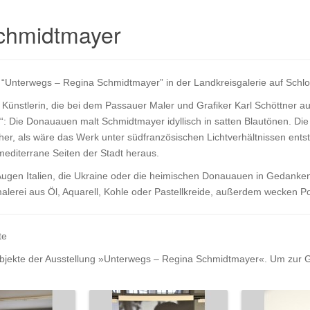
chmidtmayer
g “Unterwegs – Regina Schmidtmayer” in der Landkreisgalerie auf Schlo
 Künstlerin, die bei dem Passauer Maler und Grafiker Karl Schöttner a
Die Donauauen malt Schmidtmayer idyllisch in satten Blautönen. Die 
 daher, als wäre das Werk unter südfranzösischen Lichtverhältnissen en
 mediterrane Seiten der Stadt heraus.
 Augen Italien, die Ukraine oder die heimischen Donauauen in Gedanken
erei aus Öl, Aquarell, Kohle oder Pastellkreide, außerdem wecken Port
te
bjekte der Ausstellung »Unterwegs – Regina Schmidtmayer«. Um zur Gr