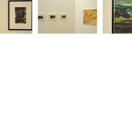
er Neuburg: Bilder von Wernder Forndran [Voriger Beitrag]
Geo