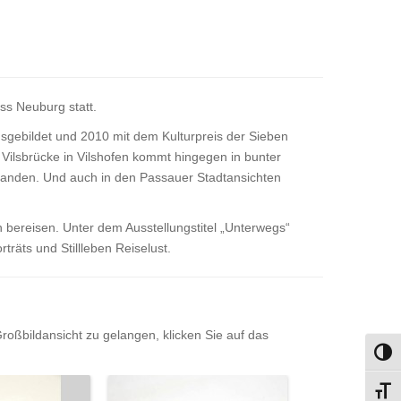
ss Neuburg statt.
usgebildet und 2010 mit dem Kulturpreis der Sieben
Vilsbrücke in Vilshofen kommt hingegen in bunter
tstanden. Und auch in den Passauer Stadtansichten
 bereisen. Unter dem Ausstellungstitel „Unterwegs“
räts und Stillleben Reiselust.
oßbildansicht zu gelangen, klicken Sie auf das
Umsch
Schri