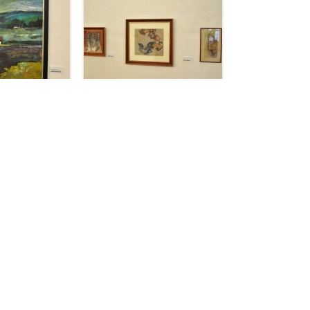
rg Thumbach – Neu[burg]er Wald
[Nächster Beitrag]