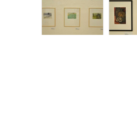
Beitragsnavigation
Forndrans Bilder im Schloss – Ausstellung auf d