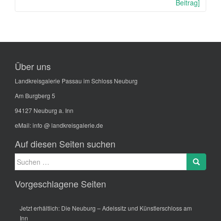
Beitrag]
Über uns
Landkreisgalerie Passau im Schloss Neuburg
Am Burgberg 5
94127 Neuburg a. Inn
eMail:
info @ landkreisgalerie.de
Auf diesen Seiten suchen
Suche
Search
nach:
Vorgeschlagene Seiten
Jetzt erhältlich: Die Neuburg – Adelssitz und Künstlerschloss am
Inn