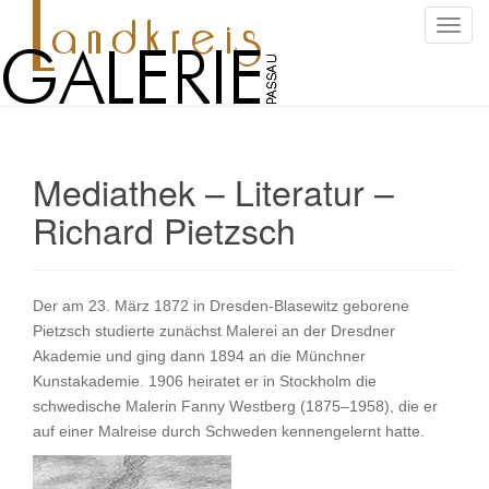
S
c
h
a
l
t
Mediathek – Literatur –
e
N
Richard Pietzsch
a
v
i
g
Der am 23. März 1872 in Dresden-Blasewitz geborene
a
Pietzsch studierte zunächst Malerei an der Dresdner
t
Akademie und ging dann 1894 an die Münchner
i
Kunstakademie. 1906 heiratet er in Stockholm die
o
schwedische Malerin Fanny Westberg (1875–1958), die er
n
auf einer Malreise durch Schweden kennengelernt hatte.