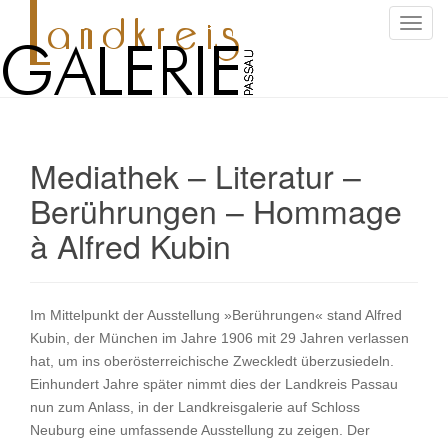
S
c
h
a
l
t
Mediathek – Literatur –
e
N
Berührungen – Hommage
a
à Alfred Kubin
v
i
g
a
Im Mittelpunkt der Ausstellung »Berührungen« stand Alfred
t
Kubin, der München im Jahre 1906 mit 29 Jahren verlassen
i
hat, um ins oberösterreichische Zweckledt überzusiedeln.
o
Einhundert Jahre später nimmt dies der Landkreis Passau
n
nun zum Anlass, in der Landkreisgalerie auf Schloss
Neuburg eine umfassende Ausstellung zu zeigen. Der